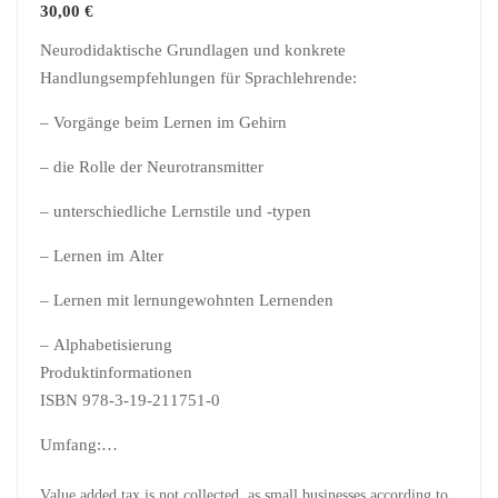
30,00
€
Neurodidaktische Grundlagen und konkrete
Handlungsempfehlungen für Sprachlehrende:
– Vorgänge beim Lernen im Gehirn
– die Rolle der Neurotransmitter
– unterschiedliche Lernstile und -typen
– Lernen im Alter
– Lernen mit lernungewohnten Lernenden
– Alphabetisierung
Produktinformationen
ISBN 978-3-19-211751-0
Umfang:…
Value added tax is not collected, as small businesses according to