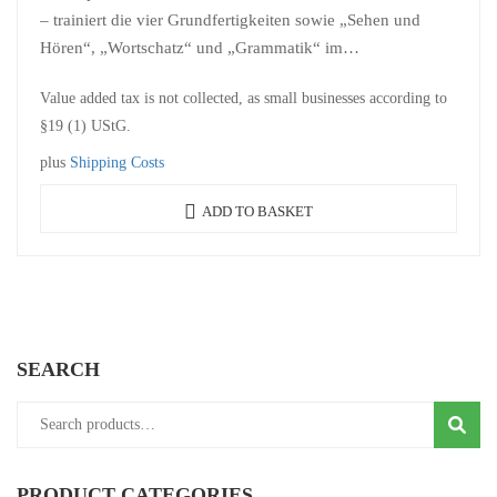
– trainiert die vier Grundfertigkeiten sowie „Sehen und
Hören“, „Wortschatz“ und „Grammatik“ im
Baukastensystem
Value added tax is not collected, as small businesses according to
– Checkliste zur Lernzielkontrolle am Ende jedes Bausteins
§19 (1) UStG.
– interessante Themen aus den Bereichen Alltag,…
plus
Shipping Costs
ADD TO BASKET
SEARCH
Search
SEAR
for:
PRODUCT CATEGORIES